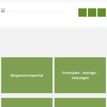
Skip
to
content
Formulare - Anträge -
Bürgerserviceportal
Satzungen