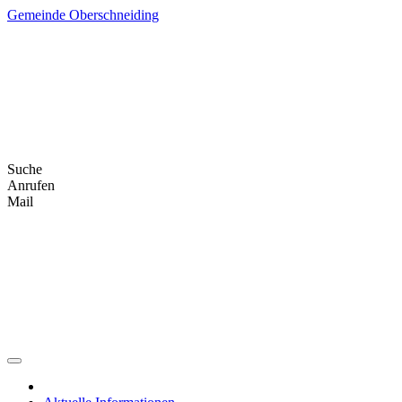
Skip
Gemeinde Oberschneiding
to
content
Suche
Anrufen
Mail