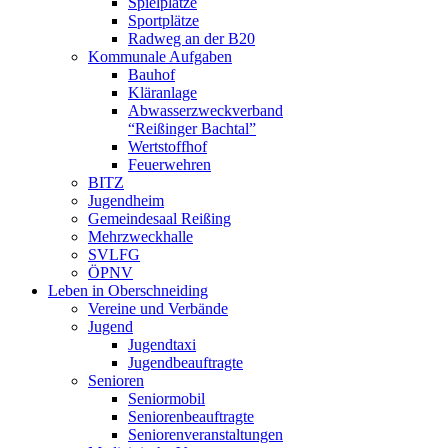
Spielplätze
Sportplätze
Radweg an der B20
Kommunale Aufgaben
Bauhof
Kläranlage
Abwasserzweckverband
“Reißinger Bachtal”
Wertstoffhof
Feuerwehren
BITZ
Jugendheim
Gemeindesaal Reißing
Mehrzweckhalle
SVLFG
ÖPNV
Leben in Oberschneiding
Vereine und Verbände
Jugend
Jugendtaxi
Jugendbeauftragte
Senioren
Seniormobil
Seniorenbeauftragte
Seniorenveranstaltungen