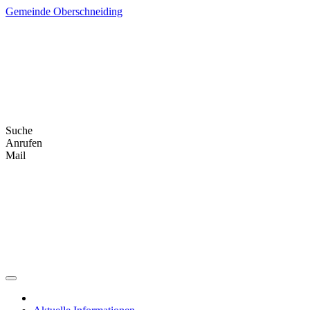
Skip
Gemeinde Oberschneiding
to
content
Suche
Anrufen
Mail