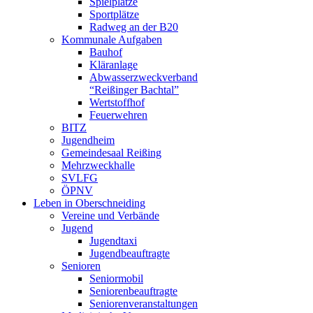
Spielplätze
Sportplätze
Radweg an der B20
Kommunale Aufgaben
Bauhof
Kläranlage
Abwasserzweckverband
“Reißinger Bachtal”
Wertstoffhof
Feuerwehren
BITZ
Jugendheim
Gemeindesaal Reißing
Mehrzweckhalle
SVLFG
ÖPNV
Leben in Oberschneiding
Vereine und Verbände
Jugend
Jugendtaxi
Jugendbeauftragte
Senioren
Seniormobil
Seniorenbeauftragte
Seniorenveranstaltungen