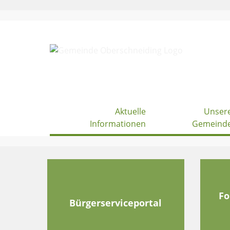
Skip
to
content
Aktuelle
Unser
Informationen
Gemeind
Fo
Bürgerserviceportal