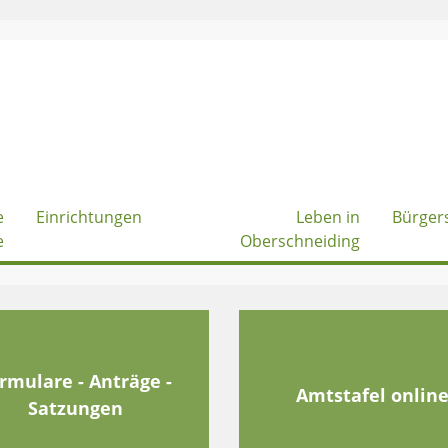
e
Einrichtungen
Leben in
Bürger
e
Oberschneiding
rmulare - Anträge -
Amtstafel onlin
Satzungen