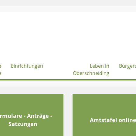
e
Einrichtungen
Leben in
Bürger
e
Oberschneiding
rmulare - Anträge -
Amtstafel onlin
Satzungen