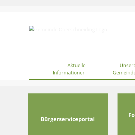
Skip
to
content
Aktuelle
Unser
Informationen
Gemeind
Fo
Bürgerserviceportal