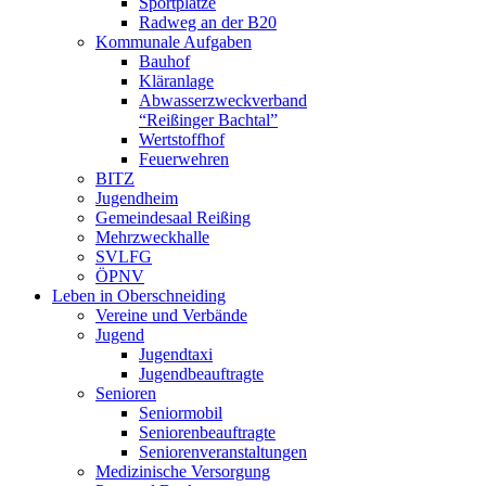
Sportplätze
Radweg an der B20
Kommunale Aufgaben
Bauhof
Kläranlage
Abwasserzweckverband
“Reißinger Bachtal”
Wertstoffhof
Feuerwehren
BITZ
Jugendheim
Gemeindesaal Reißing
Mehrzweckhalle
SVLFG
ÖPNV
Leben in Oberschneiding
Vereine und Verbände
Jugend
Jugendtaxi
Jugendbeauftragte
Senioren
Seniormobil
Seniorenbeauftragte
Seniorenveranstaltungen
Medizinische Versorgung