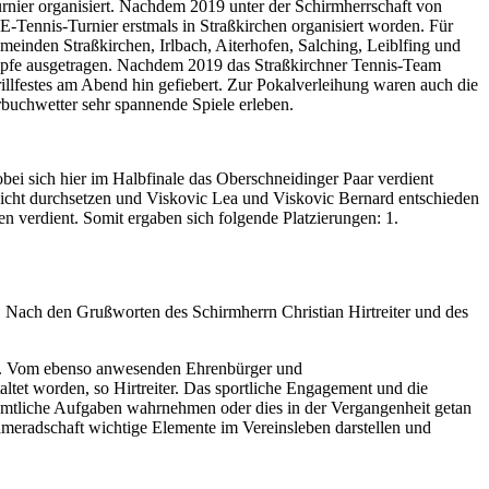
ier organisiert. Nachdem 2019 unter der Schirmherrschaft von
-Tennis-Turnier erstmals in Straßkirchen organisiert worden. Für
inden Straßkirchen, Irlbach, Aiterhofen, Salching, Leiblfing und
ämpfe ausgetragen. Nachdem 2019 das Straßkirchner Tennis-Team
llfestes am Abend hin gefiebert. Zur Pokalverleihung waren auch die
buchwetter sehr spannende Spiele erleben.
ei sich hier im Halbfinale das Oberschneidinger Paar verdient
nicht durchsetzen und Viskovic Lea und Viskovic Bernard entschieden
n verdient. Somit ergaben sich folgende Platzierungen: 1.
 Nach den Grußworten des Schirmherrn Christian Hirtreiter und des
 hat. Vom ebenso anwesenden Ehrenbürger und
ltet worden, so Hirtreiter. Das sportliche Engagement und die
renamtliche Aufgaben wahrnehmen oder dies in der Vergangenheit getan
Kameradschaft wichtige Elemente im Vereinsleben darstellen und