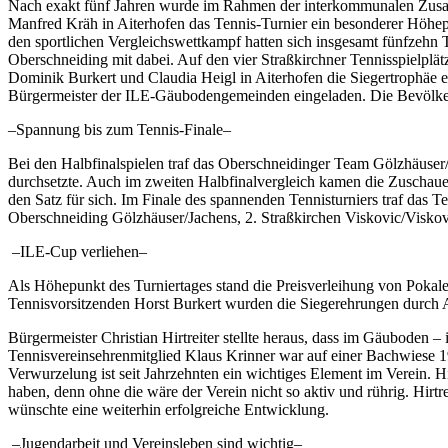
Nach exakt fünf Jahren wurde im Rahmen der interkommunalen Zusam
Manfred Kräh in Aiterhofen das Tennis-Turnier ein besonderer Höhepu
den sportlichen Vergleichswettkampf hatten sich insgesamt fünfzehn
Oberschneiding mit dabei. Auf den vier Straßkirchner Tennisspielpl
Dominik Burkert und Claudia Heigl in Aiterhofen die Siegertrophäe e
Bürgermeister der ILE-Gäubodengemeinden eingeladen. Die Bevölkerun
–Spannung bis zum Tennis-Finale–
Bei den Halbfinalspielen traf das Oberschneidinger Team Gölzhäuser/
durchsetzte. Auch im zweiten Halbfinalvergleich kamen die Zuschaue
den Satz für sich. Im Finale des spannenden Tennisturniers traf das 
Oberschneiding Gölzhäuser/Jachens, 2. Straßkirchen Viskovic/Viskovi
–ILE-Cup verliehen–
Als Höhepunkt des Turniertages stand die Preisverleihung von Pokal
Tennisvorsitzenden Horst Burkert wurden die Siegerehrungen durch A
Bürgermeister Christian Hirtreiter stellte heraus, dass im Gäuboden
Tennisvereinsehrenmitglied Klaus Krinner war auf einer Bachwiese 196
Verwurzelung ist seit Jahrzehnten ein wichtiges Element im Verein. H
haben, denn ohne die wäre der Verein nicht so aktiv und rührig. Hirt
wünschte eine weiterhin erfolgreiche Entwicklung.
–Jugendarbeit und Vereinsleben sind wichtig–