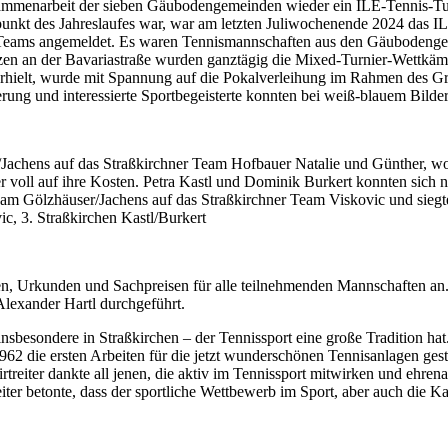
menarbeit der sieben Gäubodengemeinden wieder ein ILE-Tennis-Turn
nkt des Jahreslaufes war, war am letzten Juliwochenende 2024 das ILE
 Teams angemeldet. Es waren Tennismannschaften aus den Gäubodengeme
ätzen an der Bavariastraße wurden ganztägig die Mixed-Turnier-Wettk
rhielt, wurde mit Spannung auf die Pokalverleihung im Rahmen des Gri
g und interessierte Sportbegeisterte konnten bei weiß-blauem Bilder
Jachens auf das Straßkirchner Team Hofbauer Natalie und Günther, wob
r voll auf ihre Kosten. Petra Kastl und Dominik Burkert konnten sich 
Team Gölzhäuser/Jachens auf das Straßkirchner Team Viskovic und siegte
c, 3. Straßkirchen Kastl/Burkert
en, Urkunden und Sachpreisen für alle teilnehmenden Mannschaften an.
lexander Hartl durchgeführt.
 – insbesondere in Straßkirchen – der Tennissport eine große Tradition
2 die ersten Arbeiten für die jetzt wunderschönen Tennisanlagen gesta
irtreiter dankte all jenen, die aktiv im Tennissport mitwirken und eh
reiter betonte, dass der sportliche Wettbewerb im Sport, aber auch die 