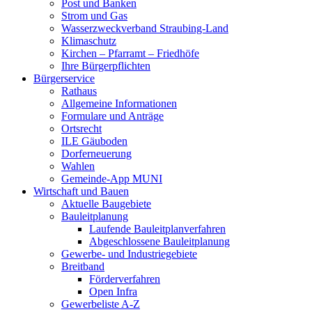
Post und Banken
Strom und Gas
Wasserzweckverband Straubing-Land
Klimaschutz
Kirchen – Pfarramt – Friedhöfe
Ihre Bürgerpflichten
Bürgerservice
Rathaus
Allgemeine Informationen
Formulare und Anträge
Ortsrecht
ILE Gäuboden
Dorferneuerung
Wahlen
Gemeinde-App MUNI
Wirtschaft und Bauen
Aktuelle Baugebiete
Bauleitplanung
Laufende Bauleitplanverfahren
Abgeschlossene Bauleitplanung
Gewerbe- und Industriegebiete
Breitband
Förderverfahren
Open Infra
Gewerbeliste A-Z