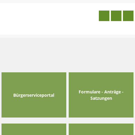
Skip
to
content
Formulare - Anträge -
Bürgerserviceportal
Satzungen