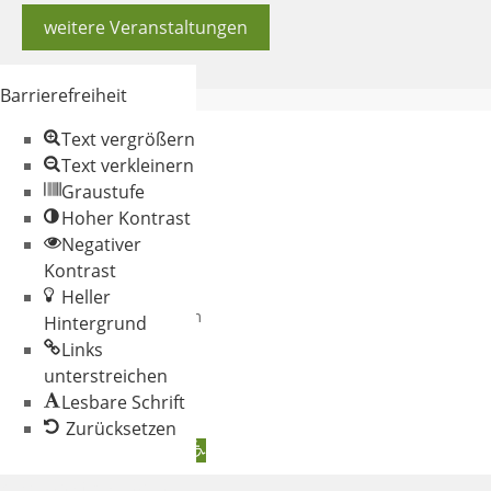
weitere Veranstaltungen
Barrierefreiheit
Text vergrößern
Text verkleinern
Graustufe
Hoher Kontrast
Negativer
© 2026 Gemeinde
Kontrast
Oberschneiding
Heller
Datenschutz
Impressum
Hintergrund
Links
unterstreichen
Lesbare Schrift
Zurücksetzen
Werkzeugleiste öffnen
Zum Inhalt springen