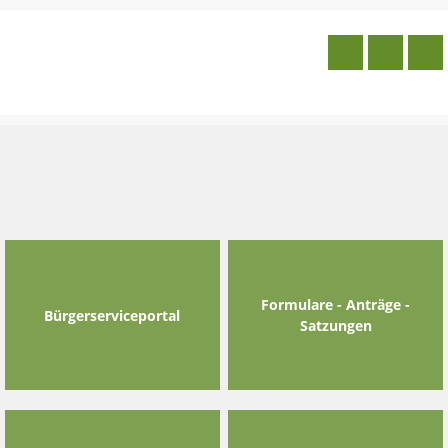
Skip
to
content
Formulare - Anträge -
Bürgerserviceportal
Satzungen