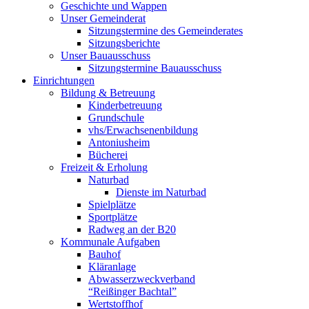
Geschichte und Wappen
Unser Gemeinderat
Sitzungstermine des Gemeinderates
Sitzungsberichte
Unser Bauausschuss
Sitzungstermine Bauausschuss
Einrichtungen
Bildung & Betreuung
Kinderbetreuung
Grundschule
vhs/Erwachsenenbildung
Antoniusheim
Bücherei
Freizeit & Erholung
Naturbad
Dienste im Naturbad
Spielplätze
Sportplätze
Radweg an der B20
Kommunale Aufgaben
Bauhof
Kläranlage
Abwasserzweckverband
“Reißinger Bachtal”
Wertstoffhof