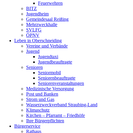
Feuerwehren
BITZ
Jugendheim
Gemeindesaal Reißing
Mehrzweckhalle
SVLFG
ÖPNV
Leben in Oberschneiding
Vereine und Verbände
Jugend
Jugendtaxi
Jugendbeauftragte
Senioren
Seniormobil
Seniorenbeauftragte
Seniorenveranstaltungen
Medizinische Versorgung
Post und Banken
Strom und Gas
Wasserzweckverband Straubing-Land
Klimaschutz
Kirchen – Pfarramt – Friedhöfe
Ihre Bürgerpflichten
Bürgerservice
Rathaus