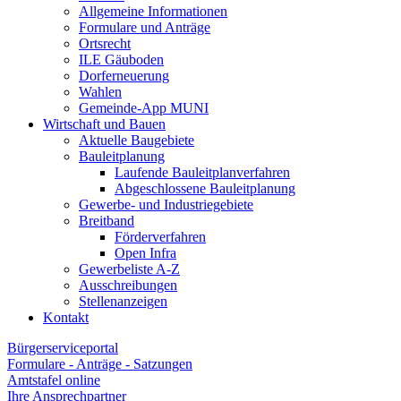
Allgemeine Informationen
Formulare und Anträge
Ortsrecht
ILE Gäuboden
Dorferneuerung
Wahlen
Gemeinde-App MUNI
Wirtschaft und Bauen
Aktuelle Baugebiete
Bauleitplanung
Laufende Bauleitplanverfahren
Abgeschlossene Bauleitplanung
Gewerbe- und Industriegebiete
Breitband
Förderverfahren
Open Infra
Gewerbeliste A-Z
Ausschreibungen
Stellenanzeigen
Kontakt
Bürgerserviceportal
Formulare - Anträge - Satzungen
Amtstafel online
Ihre Ansprechpartner