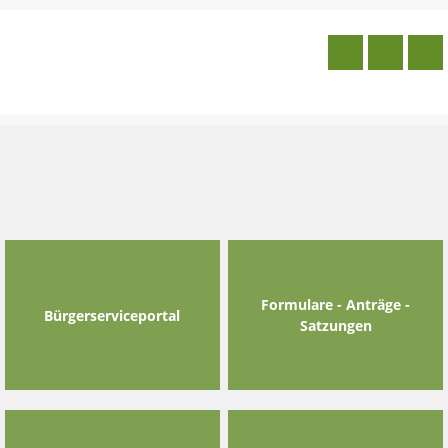
Skip
to
content
Formulare - Anträge -
Bürgerserviceportal
Satzungen