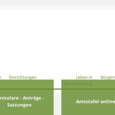
e
Einrichtungen
Leben in
Bürger
e
Oberschneiding
rmulare - Anträge -
Amtstafel onlin
Satzungen