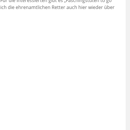
ür die Interessierten gibt es „Faschingstüten to go“
 sich die ehrenamtlichen Retter auch hier wieder über