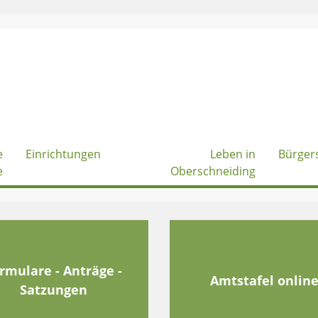
e
Einrichtungen
Leben in
Bürger
e
Oberschneiding
rmulare - Anträge -
Amtstafel onlin
Satzungen