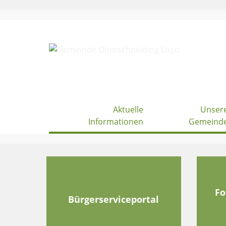
Skip
to
content
Aktuelle
Unser
Informationen
Gemeind
Fo
Bürgerserviceportal