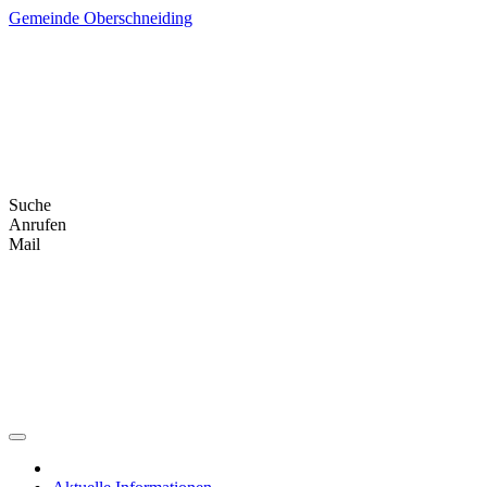
Skip
Gemeinde Oberschneiding
to
content
Suche
Anrufen
Mail