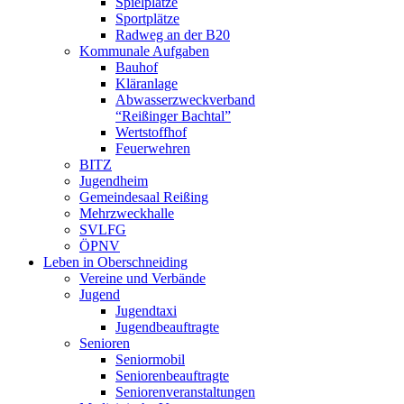
Spielplätze
Sportplätze
Radweg an der B20
Kommunale Aufgaben
Bauhof
Kläranlage
Abwasserzweckverband
“Reißinger Bachtal”
Wertstoffhof
Feuerwehren
BITZ
Jugendheim
Gemeindesaal Reißing
Mehrzweckhalle
SVLFG
ÖPNV
Leben in Oberschneiding
Vereine und Verbände
Jugend
Jugendtaxi
Jugendbeauftragte
Senioren
Seniormobil
Seniorenbeauftragte
Seniorenveranstaltungen