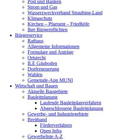
Post und Banken
Strom und Gas
Wasserzweckverband Straubing-Land
Klimaschutz
Kirchen – Pfarramt – Friedhöfe
Ihre Bürgerpflichten
Bürgerservice
Rathaus
Allgemeine Informationen
Formulare und Anträge
Ortsrecht
ILE Gäuboden
Dorferneuerung
Wahlen
Gemeinde-App MUNI
Wirtschaft und Bauen
Aktuelle Baugebiete
Bauleitplanung
Laufende Bauleitplanverfahren
Abgeschlossene Bauleitplanung
Gewerbe- und Industriegebiete
Breitband
Förderverfahren
Open Infra
Gewerbeliste A-Z