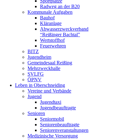
Sportplätze
Radweg an der B20
Kommunale Aufgaben
Bauhof
Kläranlage
Abwasserzweckverband
“Reißinger Bachtal”
Wertstoffhof
Feuerwehren
BITZ
Jugendheim
Gemeindesaal Reißing
Mehrzweckhalle
SVLFG
ÖPNV
Leben in Oberschneiding
Vereine und Verbände
Jugend
Jugendtaxi
Jugendbeauftragte
Senioren
Seniormobil
Seniorenbeauftragte
Seniorenveranstaltungen
Medizinische Versorgung