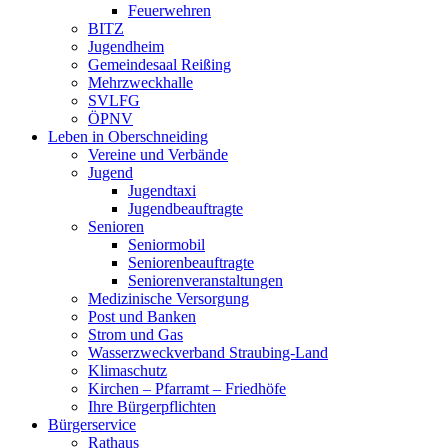
Feuerwehren
BITZ
Jugendheim
Gemeindesaal Reißing
Mehrzweckhalle
SVLFG
ÖPNV
Leben in Oberschneiding
Vereine und Verbände
Jugend
Jugendtaxi
Jugendbeauftragte
Senioren
Seniormobil
Seniorenbeauftragte
Seniorenveranstaltungen
Medizinische Versorgung
Post und Banken
Strom und Gas
Wasserzweckverband Straubing-Land
Klimaschutz
Kirchen – Pfarramt – Friedhöfe
Ihre Bürgerpflichten
Bürgerservice
Rathaus