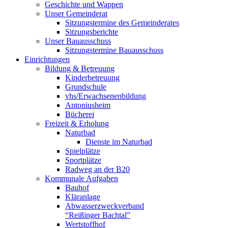
Geschichte und Wappen
Unser Gemeinderat
Sitzungstermine des Gemeinderates
Sitzungsberichte
Unser Bauausschuss
Sitzungstermine Bauausschuss
Einrichtungen
Bildung & Betreuung
Kinderbetreuung
Grundschule
vhs/Erwachsenenbildung
Antoniusheim
Bücherei
Freizeit & Erholung
Naturbad
Dienste im Naturbad
Spielplätze
Sportplätze
Radweg an der B20
Kommunale Aufgaben
Bauhof
Kläranlage
Abwasserzweckverband
“Reißinger Bachtal”
Wertstoffhof