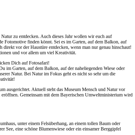
e Natur zu entdecken. Auch dieses Jahr wollen wir euch auf
e Fotomotive finden könnt. Sei es im Garten, auf dem Balkon, auf
ch direkt vor der Haustüre entdecken, wenn man nur genau hinschaut!
ionen und vor allem um viel Kreativität.
cken Dich auf Fotosafari!
Du im Garten, auf dem Balkon, auf der naheliegenden Wiese oder
erer Natur. Bei Natur im Fokus geht es nicht so sehr um die
tivität!
m ausgerichtet. Aktuell steht das Museum Mensch und Natur vor
 eröffnen. Gemeinsam mit dem Bayerischen Umweltministerium wird
Baumhaus, unter einem Felsüberhang, an einem tollen Baum oder
rer See, eine schöne Blumenwiese oder ein einsamer Berggipfel