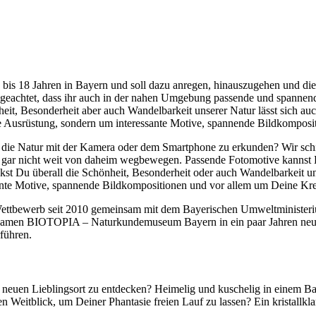
7 bis 18 Jahren in Bayern und soll dazu anregen, hinauszugehen und di
f geachtet, dass ihr auch in der nahen Umgebung passende und spannend
it, Besonderheit aber auch Wandelbarkeit unserer Natur lässt sich au
te Ausrüstung, sondern um interessante Motive, spannende Bildkomposit
t, die Natur mit der Kamera oder dem Smartphone zu erkunden? Wir schi
 gar nicht weit von daheim wegbewegen. Passende Fotomotive kannst 
t Du überall die Schönheit, Besonderheit oder auch Wandelbarkeit uns
ante Motive, spannende Bildkompositionen und vor allem um Deine Krea
ttbewerb seit 2010 gemeinsam mit dem Bayerischen Umweltministeriu
Namen BIOTOPIA – Naturkundemuseum Bayern in ein paar Jahren neu
führen.
n neuen Lieblingsort zu entdecken? Heimelig und kuschelig in einem 
Weitblick, um Deiner Phantasie freien Lauf zu lassen? Ein kristallkla