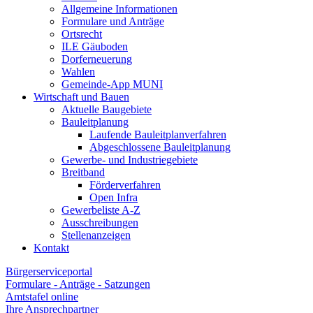
Allgemeine Informationen
Formulare und Anträge
Ortsrecht
ILE Gäuboden
Dorferneuerung
Wahlen
Gemeinde-App MUNI
Wirtschaft und Bauen
Aktuelle Baugebiete
Bauleitplanung
Laufende Bauleitplanverfahren
Abgeschlossene Bauleitplanung
Gewerbe- und Industriegebiete
Breitband
Förderverfahren
Open Infra
Gewerbeliste A-Z
Ausschreibungen
Stellenanzeigen
Kontakt
Bürgerserviceportal
Formulare - Anträge - Satzungen
Amtstafel online
Ihre Ansprechpartner