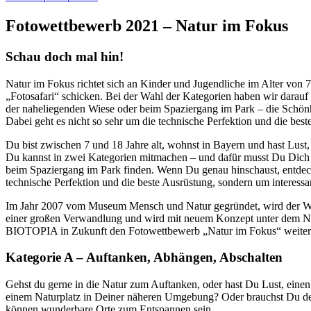
Fotowettbewerb 2021 – Natur im Fokus
Schau doch mal hin!
Natur im Fokus richtet sich an Kinder und Jugendliche im Alter von 
„Fotosafari“ schicken. Bei der Wahl der Kategorien haben wir darau
der naheliegenden Wiese oder beim Spaziergang im Park – die Schönhe
Dabei geht es nicht so sehr um die technische Perfektion und die bes
Du bist zwischen 7 und 18 Jahre alt, wohnst in Bayern und hast Lus
Du kannst in zwei Kategorien mitmachen – und dafür musst Du Dich
beim Spaziergang im Park finden. Wenn Du genau hinschaust, entdecks
technische Perfektion und die beste Ausrüstung, sondern um interess
Im Jahr 2007 vom Museum Mensch und Natur gegründet, wird der We
einer großen Verwandlung und wird mit neuem Konzept unter dem 
BIOTOPIA in Zukunft den Fotowettbewerb „Natur im Fokus“ weiter
Kategorie A – Auftanken, Abhängen, Abschalten
Gehst du gerne in die Natur zum Auftanken, oder hast Du Lust, eine
einem Naturplatz in Deiner näheren Umgebung? Oder brauchst Du den 
können wunderbare Orte zum Entspannen sein.