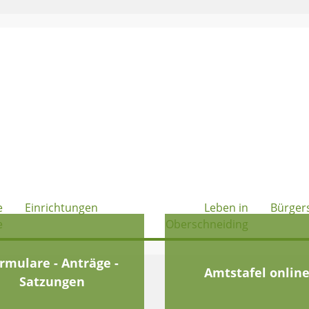
e
Einrichtungen
Leben in
Bürger
e
Oberschneiding
rmulare - Anträge -
Amtstafel onlin
Satzungen