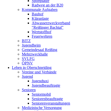
Sportplätze
Radweg an der B20
Kommunale Aufgaben
Bauhof
Kläranlage
Abwasserzweckverband
“Reißinger Bachtal”
Wertstoffhof
Feuerwehren
BITZ
Jugendheim
Gemeindesaal Reißing
Mehrzweckhalle
SVLFG
ÖPNV
Leben in Oberschneiding
Vereine und Verbände
Jugend
Jugendtaxi
Jugendbeauftragte
Senioren
Seniormobil
Seniorenbeauftragte
Seniorenveranstaltungen
Medizinische Versorgung