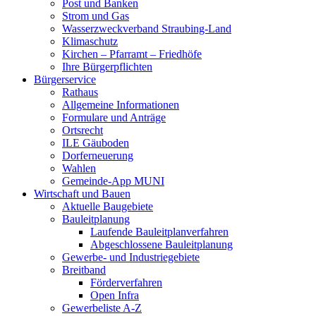
Post und Banken
Strom und Gas
Wasserzweckverband Straubing-Land
Klimaschutz
Kirchen – Pfarramt – Friedhöfe
Ihre Bürgerpflichten
Bürgerservice
Rathaus
Allgemeine Informationen
Formulare und Anträge
Ortsrecht
ILE Gäuboden
Dorferneuerung
Wahlen
Gemeinde-App MUNI
Wirtschaft und Bauen
Aktuelle Baugebiete
Bauleitplanung
Laufende Bauleitplanverfahren
Abgeschlossene Bauleitplanung
Gewerbe- und Industriegebiete
Breitband
Förderverfahren
Open Infra
Gewerbeliste A-Z