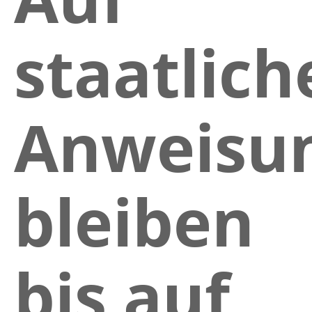
staatlich
Anweisu
bleiben
bis auf