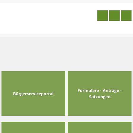
Skip
to
content
Formulare - Anträge -
Bürgerserviceportal
Satzungen