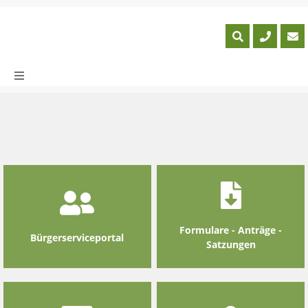
Skip
to
content
Formulare - Anträge -
Bürgerserviceportal
Satzungen