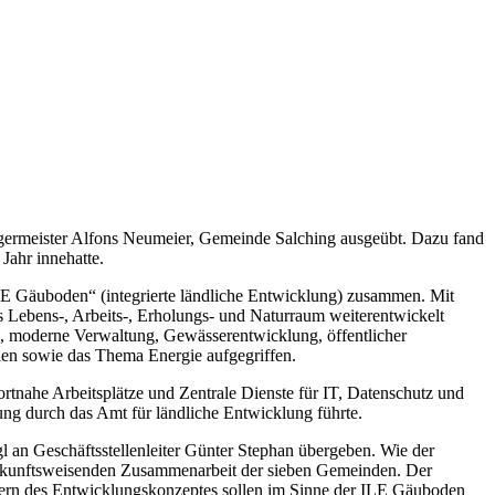
rgermeister Alfons Neumeier, Gemeinde Salching ausgeübt. Dazu fand
Jahr innehatte.
ILE Gäuboden“ (integrierte ländliche Entwicklung) zusammen. Mit
ls Lebens-, Arbeits-, Erholungs- und Naturraum weiterentwickelt
, moderne Verwaltung, Gewässerentwicklung, öffentlicher
len sowie das Thema Energie aufgegriffen.
nahe Arbeitsplätze und Zentrale Dienste für IT, Datenschutz und
ung durch das Amt für ländliche Entwicklung führte.
 an Geschäftsstellenleiter Günter Stephan übergeben. Wie der
r zukunftsweisenden Zusammenarbeit der sieben Gemeinden. Der
ldern des Entwicklungskonzeptes sollen im Sinne der ILE Gäuboden