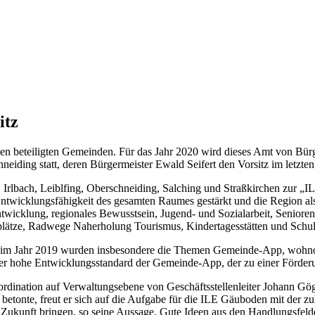
itz
ben beteiligten Gemeinden. Für das Jahr 2020 wird dieses Amt von Bü
iding statt, deren Bürgermeister Ewald Seifert den Vorsitz im letzten 
 Irlbach, Leiblfing, Oberschneiding, Salching und Straßkirchen zur „
e Entwicklungsfähigkeit des gesamten Raumes gestärkt und die Region a
icklung, regionales Bewusstsein, Jugend- und Sozialarbeit, Senioren
splätze, Radwege Naherholung Tourismus, Kindertagesstätten und Schu
 im Jahr 2019 wurden insbesondere die Themen Gemeinde-App, wohnort
i der hohe Entwicklungsstandard der Gemeinde-App, der zu einer Förder
ination auf Verwaltungsebene von Geschäftsstellenleiter Johann Gögl
h betonte, freut er sich auf die Aufgabe für die ILE Gäuboden mit de
e Zukunft bringen, so seine Aussage. Gute Ideen aus den Handlungsfe