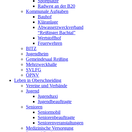
Sportplätze
Radweg an der B20
Kommunale Aufgaben
Bauhof
Kläranlage
Abwasserzweckverband
“Reißinger Bachtal”
Wertstoffhof
Feuerwehren
BITZ
Jugendheim
Gemeindesaal Reißing
Mehrzweckhalle
SVLFG
ÖPNV
Leben in Oberschneiding
Vereine und Verbände
Jugend
Jugendtaxi
Jugendbeauftragte
Senioren
Seniormobil
Seniorenbeauftragte
Seniorenveranstaltungen
Medizinische Versorgung