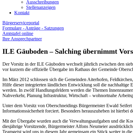
Ausschreibungen
Stellenanzeigen
Kontakt
Bürgerserviceportal
Formulare - Anträge - Satzungen
Amtstafel online
Ihre Ansprechpartner
ILE Gäuboden – Salching übernimmt Vors
Der Vorsitz in der ILE Gäuboden wechselt jährlich zwischen den sie
vor kurzem die offizielle Übergabe im Rathaus der Gemeinde Oberschne
Im März 2012 schlossen sich die Gemeinden Aiterhofen, Feldkirchen,
Hilfe dieser integrierten ländlichen Entwicklung soll die nachhaltig
werden. In zwölf Handlungsfeldern werden die Themen Innenraumentw
Nahverkehr, Planung Infrastruktur, Wirtschaft – wohnortnahe Arbeit
Unter dem Vorsitz von Oberschneidings Bürgermeister Ewald Seifert
Informationssicherheit forciert. Besonders herauszuheben ist hierbe
Mit der Übergabe wurden auch die Verwaltungsaufgaben und die Koord
diesjährige Vorsitzende, Bürgermeister Alfons Neumeier ausdrücklic
Teamgeist wird uns in diesem Jahr gemeinsam ein Stück weiter in di