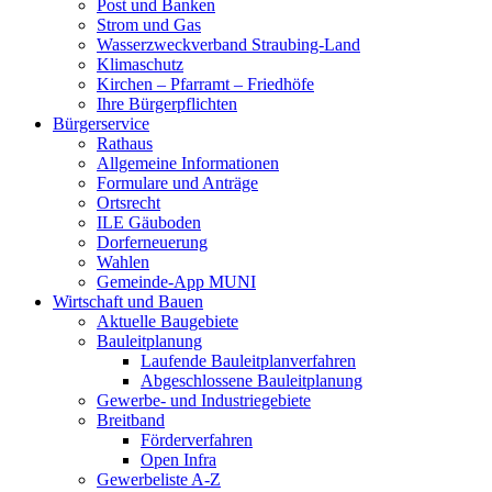
Post und Banken
Strom und Gas
Wasserzweckverband Straubing-Land
Klimaschutz
Kirchen – Pfarramt – Friedhöfe
Ihre Bürgerpflichten
Bürgerservice
Rathaus
Allgemeine Informationen
Formulare und Anträge
Ortsrecht
ILE Gäuboden
Dorferneuerung
Wahlen
Gemeinde-App MUNI
Wirtschaft und Bauen
Aktuelle Baugebiete
Bauleitplanung
Laufende Bauleitplanverfahren
Abgeschlossene Bauleitplanung
Gewerbe- und Industriegebiete
Breitband
Förderverfahren
Open Infra
Gewerbeliste A-Z