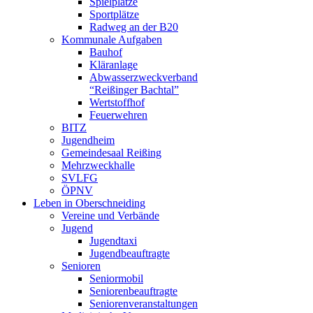
Spielplätze
Sportplätze
Radweg an der B20
Kommunale Aufgaben
Bauhof
Kläranlage
Abwasserzweckverband
“Reißinger Bachtal”
Wertstoffhof
Feuerwehren
BITZ
Jugendheim
Gemeindesaal Reißing
Mehrzweckhalle
SVLFG
ÖPNV
Leben in Oberschneiding
Vereine und Verbände
Jugend
Jugendtaxi
Jugendbeauftragte
Senioren
Seniormobil
Seniorenbeauftragte
Seniorenveranstaltungen