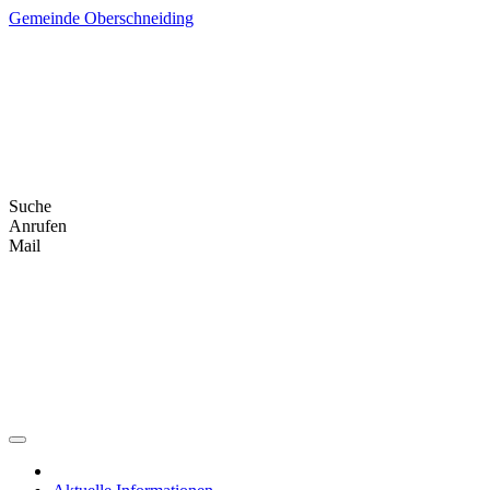
Skip
Gemeinde Oberschneiding
to
content
Suche
Anrufen
Mail