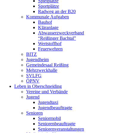
Spielplätze
Sportplätze
Radweg an der B20
Kommunale Aufgaben
Bauhof
Kläranlage
Abwasserzweckverband
“Reißinger Bachtal”
Wertstoffhof
Feuerwehren
BITZ
Jugendheim
Gemeindesaal Reißing
Mehrzweckhalle
SVLFG
ÖPNV
Leben in Oberschneiding
Vereine und Verbände
Jugend
Jugendtaxi
Jugendbeauftragte
Senioren
Seniormobil
Seniorenbeauftragte
Seniorenveranstaltungen