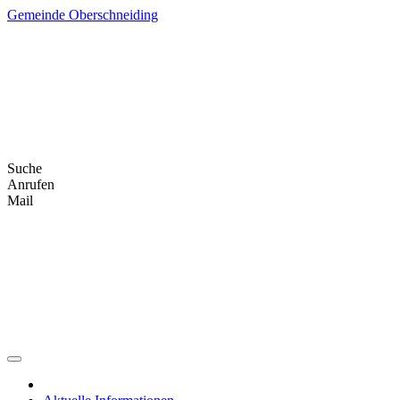
Skip
Gemeinde Oberschneiding
to
content
Suche
Anrufen
Mail