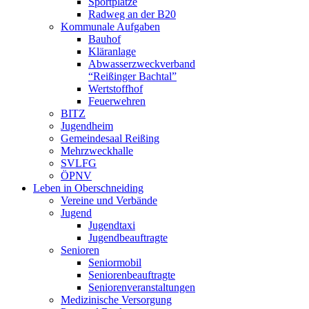
Sportplätze
Radweg an der B20
Kommunale Aufgaben
Bauhof
Kläranlage
Abwasserzweckverband
“Reißinger Bachtal”
Wertstoffhof
Feuerwehren
BITZ
Jugendheim
Gemeindesaal Reißing
Mehrzweckhalle
SVLFG
ÖPNV
Leben in Oberschneiding
Vereine und Verbände
Jugend
Jugendtaxi
Jugendbeauftragte
Senioren
Seniormobil
Seniorenbeauftragte
Seniorenveranstaltungen
Medizinische Versorgung