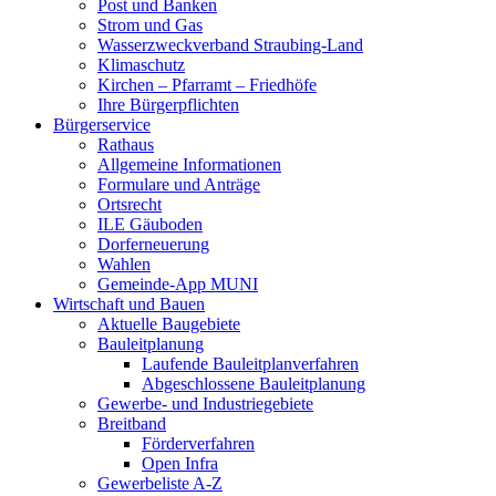
Post und Banken
Strom und Gas
Wasserzweckverband Straubing-Land
Klimaschutz
Kirchen – Pfarramt – Friedhöfe
Ihre Bürgerpflichten
Bürgerservice
Rathaus
Allgemeine Informationen
Formulare und Anträge
Ortsrecht
ILE Gäuboden
Dorferneuerung
Wahlen
Gemeinde-App MUNI
Wirtschaft und Bauen
Aktuelle Baugebiete
Bauleitplanung
Laufende Bauleitplanverfahren
Abgeschlossene Bauleitplanung
Gewerbe- und Industriegebiete
Breitband
Förderverfahren
Open Infra
Gewerbeliste A-Z