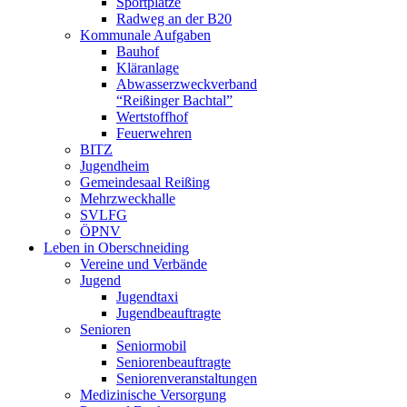
Sportplätze
Radweg an der B20
Kommunale Aufgaben
Bauhof
Kläranlage
Abwasserzweckverband
“Reißinger Bachtal”
Wertstoffhof
Feuerwehren
BITZ
Jugendheim
Gemeindesaal Reißing
Mehrzweckhalle
SVLFG
ÖPNV
Leben in Oberschneiding
Vereine und Verbände
Jugend
Jugendtaxi
Jugendbeauftragte
Senioren
Seniormobil
Seniorenbeauftragte
Seniorenveranstaltungen
Medizinische Versorgung