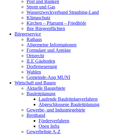
Post und Banken
Strom und Gas
Wasserzweckverband Straubing-Land
Klimaschutz
Kirchen – Pfarramt – Friedhöfe
Ihre Bürgerpflichten
Bürgerservice
Rathaus
Allgemeine Informationen
Formulare und Anträge
Ortsrecht
ILE Gäuboden
Dorferneuerung
Wahlen
Gemeinde-App MUNI
Wirtschaft und Bauen
Aktuelle Baugebiete
Bauleitplanung
Laufende Bauleitplanverfahren
Abgeschlossene Bauleitplanung
Gewerbe- und Industriegebiete
Breitband
Förderverfahren
Open Infra
Gewerbeliste A-Z