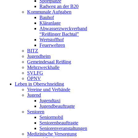
Sportplätze
Radweg an der B20
Kommunale Aufgaben
Bauhof
Kläranlage
Abwasserzweckverband
“Reißinger Bachtal”
Wertstoffhof
Feuerwehren
BITZ
Jugendheim
Gemeindesaal Reißing
Mehrzweckhalle
SVLFG
ÖPNV
Leben in Oberschneiding
Vereine und Verbände
Jugend
Jugendtaxi
Jugendbeauftragte
Senioren
Seniormobil
Seniorenbeauftragte
Seniorenveranstaltungen
Medizinische Versorgung