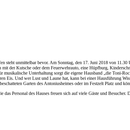
n steht unmittelbar bevor. Am Sonntag, den 17. Juni 2018 von 11.30 U
n mit der Kutsche oder dem Feuerwehrauto, eine Hüpfburg, Kinderschmi
ür musikalische Unterhaltung sorgt die eigene Hausband „die Toni-Ro
en Eis. Und wer Lust und Laune hat, kann bei einer Hausführung Wisse
h beschatteten Garten des Antoniusheimes oder im Festzelt Platz und kö
as Personal des Hauses freuen sich auf viele Gäste und Besucher. Das