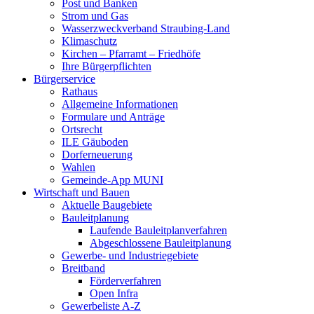
Post und Banken
Strom und Gas
Wasserzweckverband Straubing-Land
Klimaschutz
Kirchen – Pfarramt – Friedhöfe
Ihre Bürgerpflichten
Bürgerservice
Rathaus
Allgemeine Informationen
Formulare und Anträge
Ortsrecht
ILE Gäuboden
Dorferneuerung
Wahlen
Gemeinde-App MUNI
Wirtschaft und Bauen
Aktuelle Baugebiete
Bauleitplanung
Laufende Bauleitplanverfahren
Abgeschlossene Bauleitplanung
Gewerbe- und Industriegebiete
Breitband
Förderverfahren
Open Infra
Gewerbeliste A-Z