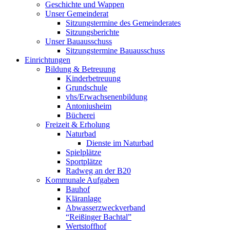
Geschichte und Wappen
Unser Gemeinderat
Sitzungstermine des Gemeinderates
Sitzungsberichte
Unser Bauausschuss
Sitzungstermine Bauausschuss
Einrichtungen
Bildung & Betreuung
Kinderbetreuung
Grundschule
vhs/Erwachsenenbildung
Antoniusheim
Bücherei
Freizeit & Erholung
Naturbad
Dienste im Naturbad
Spielplätze
Sportplätze
Radweg an der B20
Kommunale Aufgaben
Bauhof
Kläranlage
Abwasserzweckverband
“Reißinger Bachtal”
Wertstoffhof