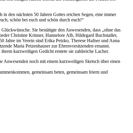
h in den nächsten 50 Jahren Gottes reichen Segen, eine immer
r euch, schön bei euch und schön durch euch!“
d Glückwünsche. Sie bestätigte den Anwesenden, dass „ohne das
der Christine Krinner, Hannelore Alb, Hildegard Buchstaller,
0 Jahre im Verein sind Erika Petzko, Therese Hafner und Anna
itzende Maria Petzenhauser zur Ehrenvorsitzenden ernannt.
ihrem kurzweiligen Gedicht erntete sie zahlreiche Lacher.
 die Anwesenden noch mit einem kurzweiligen Sketsch über einen
 zusammenkommen, gemeinsam beten, gemeinsam feiern und