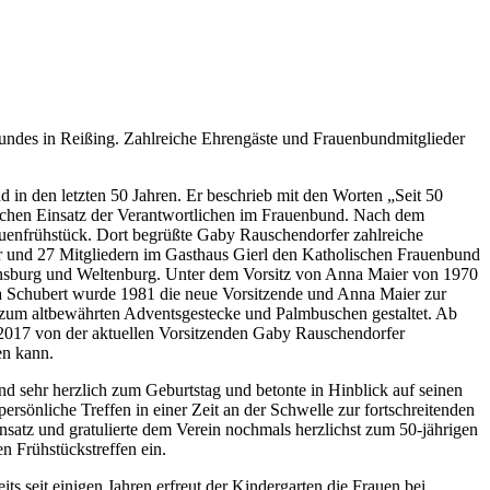
bundes in Reißing. Zahlreiche Ehrengäste und Frauenbundmitglieder
 in den letzten 50 Jahren. Er beschrieb mit den Worten „Seit 50
dlichen Einsatz der Verantwortlichen im Frauenbund. Nach dem
auenfrühstück. Dort begrüßte Gaby Rauschendorfer zahlreiche
er und 27 Mitgliedern im Gasthaus Gierl den Katholischen Frauenbund
gensburg und Weltenburg. Unter dem Vorsitz von Anna Maier von 1970
la Schubert wurde 1981 die neue Vorsitzende und Anna Maier zur
 zum altbewährten Adventsgestecke und Palmbuschen gestaltet. Ab
 2017 von der aktuellen Vorsitzenden Gaby Rauschendorfer
en kann.
d sehr herzlich zum Geburtstag und betonte in Hinblick auf seinen
sönliche Treffen in einer Zeit an der Schwelle zur fortschreitenden
insatz und gratulierte dem Verein nochmals herzlichst zum 50-jährigen
 Frühstückstreffen ein.
s seit einigen Jahren erfreut der Kindergarten die Frauen bei