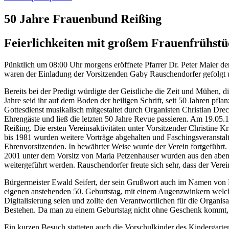
50 Jahre Frauenbund Reißing
Feierlichkeiten mit großem Frauenfrühst
Pünktlich um 08:00 Uhr morgens eröffnete Pfarrer Dr. Peter Maier d
waren der Einladung der Vorsitzenden Gaby Rauschendorfer gefolgt u
Bereits bei der Predigt würdigte der Geistliche die Zeit und Mühen,
Jahre seid ihr auf dem Boden der heiligen Schrift, seit 50 Jahren p
Gottesdienst musikalisch mitgestaltet durch Organisten Christian D
Ehrengäste und ließ die letzten 50 Jahre Revue passieren. Am 19.05
Reißing. Die ersten Vereinsaktivitäten unter Vorsitzender Christin
bis 1981 wurden weitere Vorträge abgehalten und Faschingsveranstal
Ehrenvorsitzenden. In bewährter Weise wurde der Verein fortgeführt
2001 unter dem Vorsitz von Maria Petzenhauser wurden aus den aben
weitergeführt werden. Rauschendorfer freute sich sehr, dass der Vere
Bürgermeister Ewald Seifert, der sein Grußwort auch im Namen von B
eigenen anstehenden 50. Geburtstag, mit einem Augenzwinkern welch e
Digitalisierung seien und zollte den Verantwortlichen für die Organi
Bestehen. Da man zu einem Geburtstag nicht ohne Geschenk kommt, l
Ein kurzen Besuch statteten auch die Vorschulkinder des Kindergarten