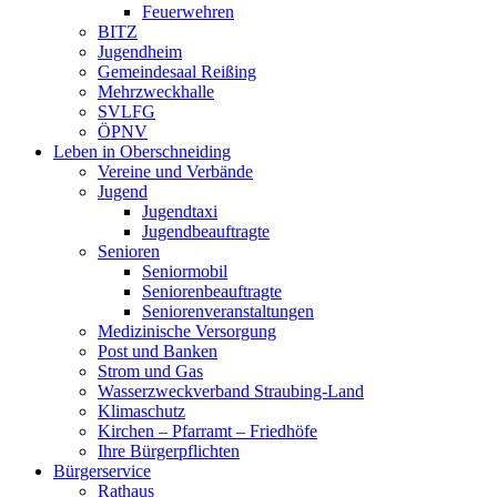
Feuerwehren
BITZ
Jugendheim
Gemeindesaal Reißing
Mehrzweckhalle
SVLFG
ÖPNV
Leben in Oberschneiding
Vereine und Verbände
Jugend
Jugendtaxi
Jugendbeauftragte
Senioren
Seniormobil
Seniorenbeauftragte
Seniorenveranstaltungen
Medizinische Versorgung
Post und Banken
Strom und Gas
Wasserzweckverband Straubing-Land
Klimaschutz
Kirchen – Pfarramt – Friedhöfe
Ihre Bürgerpflichten
Bürgerservice
Rathaus