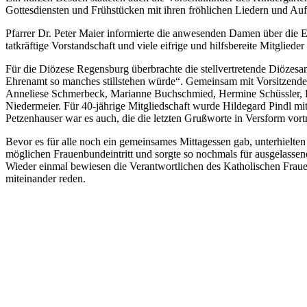
Gottesdiensten und Frühstücken mit ihren fröhlichen Liedern und Auft
Pfarrer Dr. Peter Maier informierte die anwesenden Damen über die 
tatkräftige Vorstandschaft und viele eifrige und hilfsbereite Mitglie
Für die Diözese Regensburg überbrachte die stellvertretende Diöze
Ehrenamt so manches stillstehen würde“. Gemeinsam mit Vorsitzender
Anneliese Schmerbeck, Marianne Buchschmied, Hermine Schüssler, El
Niedermeier. Für 40-jährige Mitgliedschaft wurde Hildegard Pindl m
Petzenhauser war es auch, die die letzten Grußworte in Versform vort
Bevor es für alle noch ein gemeinsames Mittagessen gab, unterhielt
möglichen Frauenbundeintritt und sorgte so nochmals für ausgelasse
Wieder einmal bewiesen die Verantwortlichen des Katholischen Fra
miteinander reden.