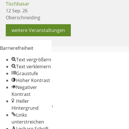
Tischbasar
12 Sep. 26
Oberschneiding
weitere Veranstaltungen
Barrierefreiheit
Text vergrößern
Text verkleinern
Graustufe
Hoher Kontrast
Negativer
© 2026 Gemeinde
Kontrast
Oberschneiding
Heller
Datenschutz
Impressum
Hintergrund
Links
unterstreichen
Lesbare Schrift