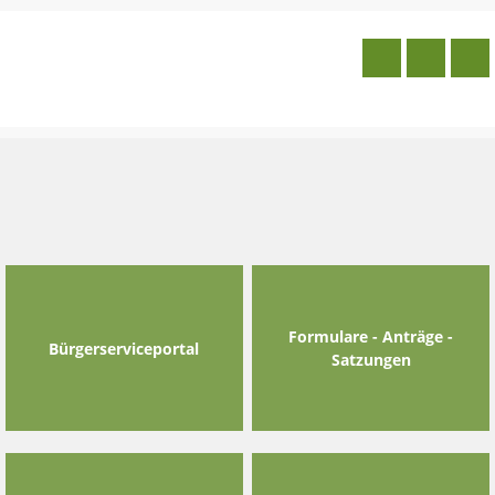
Skip
to
content
Formulare - Anträge -
Bürgerserviceportal
Satzungen