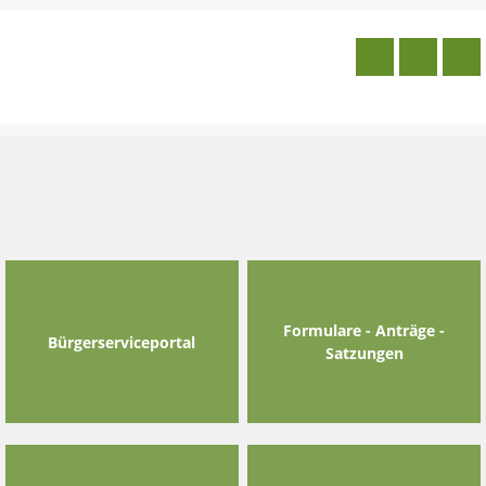
Skip
to
content
Formulare - Anträge -
Bürgerserviceportal
Satzungen