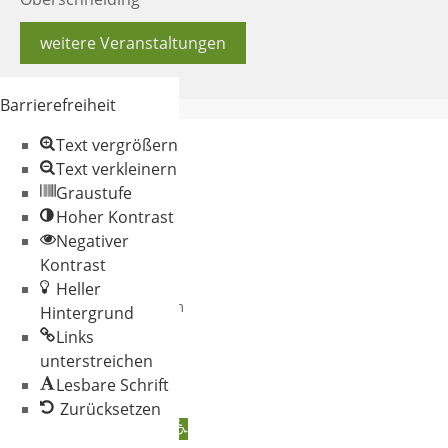
weitere Veranstaltungen
Barrierefreiheit
Text vergrößern
Text verkleinern
Graustufe
Hoher Kontrast
Negativer
© 2026 Gemeinde
Kontrast
Oberschneiding
Heller
Datenschutz
Impressum
Hintergrund
Links
unterstreichen
Lesbare Schrift
Zurücksetzen
Werkzeugleiste öffnen