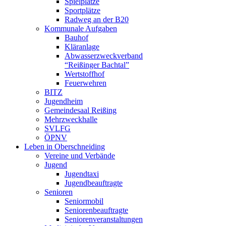
Spielplätze
Sportplätze
Radweg an der B20
Kommunale Aufgaben
Bauhof
Kläranlage
Abwasserzweckverband
“Reißinger Bachtal”
Wertstoffhof
Feuerwehren
BITZ
Jugendheim
Gemeindesaal Reißing
Mehrzweckhalle
SVLFG
ÖPNV
Leben in Oberschneiding
Vereine und Verbände
Jugend
Jugendtaxi
Jugendbeauftragte
Senioren
Seniormobil
Seniorenbeauftragte
Seniorenveranstaltungen