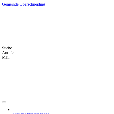
Skip
Gemeinde Oberschneiding
to
content
Suche
Anrufen
Mail