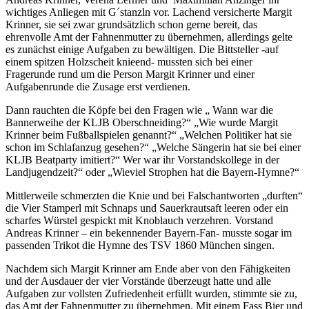
wichtiges Anliegen mit G´stanzln vor. Lachend versicherte Margit
Krinner, sie sei zwar grundsätzlich schon gerne bereit, das
ehrenvolle Amt der Fahnenmutter zu übernehmen, allerdings gelte
es zunächst einige Aufgaben zu bewältigen. Die Bittsteller -auf
einem spitzen Holzscheit knieend- mussten sich bei einer
Fragerunde rund um die Person Margit Krinner und einer
Aufgabenrunde die Zusage erst verdienen.
Dann rauchten die Köpfe bei den Fragen wie „ Wann war die
Bannerweihe der KLJB Oberschneiding?“ „Wie wurde Margit
Krinner beim Fußballspielen genannt?“ „Welchen Politiker hat sie
schon im Schlafanzug gesehen?“ „Welche Sängerin hat sie bei einer
KLJB Beatparty imitiert?“ Wer war ihr Vorstandskollege in der
Landjugendzeit?“ oder „Wieviel Strophen hat die Bayern-Hymne?“
Mittlerweile schmerzten die Knie und bei Falschantworten „durften“
die Vier Stamperl mit Schnaps und Sauerkrautsaft leeren oder ein
scharfes Würstel gespickt mit Knoblauch verzehren. Vorstand
Andreas Krinner – ein bekennender Bayern-Fan- musste sogar im
passenden Trikot die Hymne des TSV 1860 München singen.
Nachdem sich Margit Krinner am Ende aber von den Fähigkeiten
und der Ausdauer der vier Vorstände überzeugt hatte und alle
Aufgaben zur vollsten Zufriedenheit erfüllt wurden, stimmte sie zu,
das Amt der Fahnenmutter zu übernehmen. Mit einem Fass Bier und