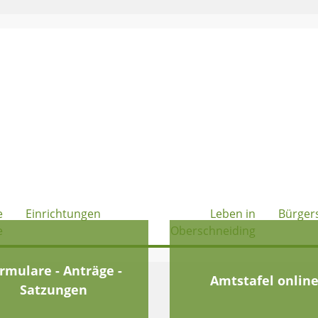
e
Einrichtungen
Leben in
Bürger
e
Oberschneiding
rmulare - Anträge -
Amtstafel onlin
Satzungen