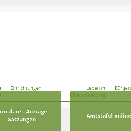
e
Einrichtungen
Leben in
Bürger
e
Oberschneiding
rmulare - Anträge -
Amtstafel onlin
Satzungen