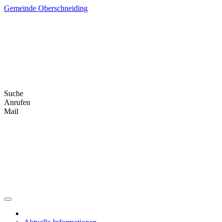
Skip
Gemeinde Oberschneiding
to
content
Suche
Anrufen
Mail