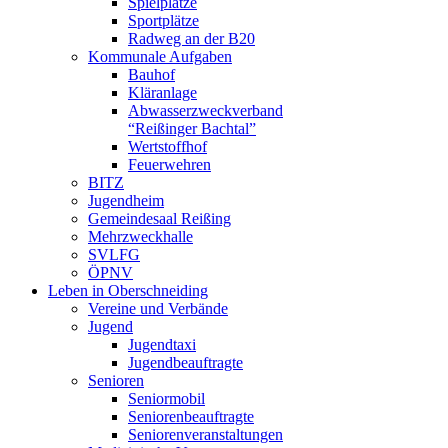
Spielplätze
Sportplätze
Radweg an der B20
Kommunale Aufgaben
Bauhof
Kläranlage
Abwasserzweckverband
“Reißinger Bachtal”
Wertstoffhof
Feuerwehren
BITZ
Jugendheim
Gemeindesaal Reißing
Mehrzweckhalle
SVLFG
ÖPNV
Leben in Oberschneiding
Vereine und Verbände
Jugend
Jugendtaxi
Jugendbeauftragte
Senioren
Seniormobil
Seniorenbeauftragte
Seniorenveranstaltungen