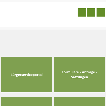
Skip
to
content
Formulare - Anträge -
Bürgerserviceportal
Satzungen