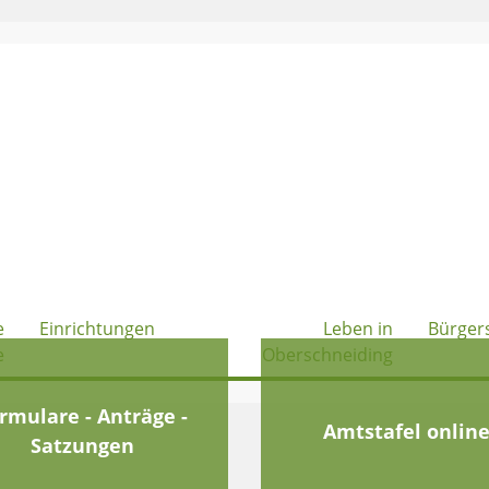
e
Einrichtungen
Leben in
Bürger
e
Oberschneiding
rmulare - Anträge -
Amtstafel onlin
Satzungen