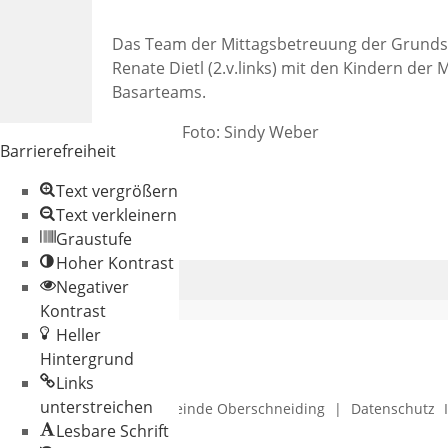
Das Team der Mittagsbetreuung der Grundsc
Renate Dietl (2.v.links) mit den Kindern de
Basarteams.
Text und Foto: Sindy Weber
Barrierefreiheit
Text vergrößern
Text verkleinern
Graustufe
Hoher Kontrast
Negativer
Kontrast
Heller
Hintergrund
Links
unterstreichen
© 2026 Gemeinde Oberschneiding
|
Datenschutz
Lesbare Schrift