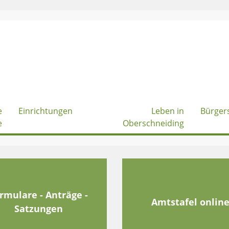
e
Einrichtungen
Leben in
Bürger
e
Oberschneiding
rmulare - Anträge -
Amtstafel onlin
Satzungen