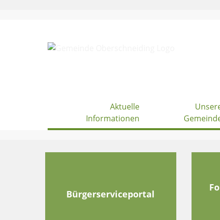
Skip
to
content
Aktuelle
Unser
Informationen
Gemeind
Fo
Bürgerserviceportal