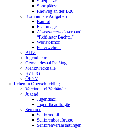
Spielplätze
Sportplätze
Radweg an der B20
Kommunale Aufgaben
Bauhof
Kläranlage
Abwasserzweckverband
“Reißinger Bachtal”
Wertstoffhof
Feuerwehren
BITZ
Jugendheim
Gemeindesaal Reißing
Mehrzweckhalle
SVLFG
ÖPNV
Leben in Oberschneiding
Vereine und Verbände
Jugend
Jugendtaxi
Jugendbeauftragte
Senioren
Seniormobil
Seniorenbeauftragte
Seniorenveranstaltungen