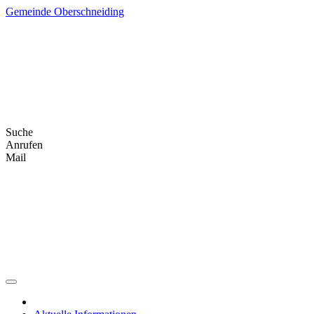
Skip
Gemeinde Oberschneiding
to
content
Suche
Anrufen
Mail