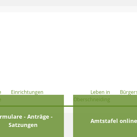
e
Einrichtungen
Leben in
Bürger
e
Oberschneiding
rmulare - Anträge -
Amtstafel onlin
Satzungen