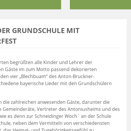
DER GRUNDSCHULE MIT
EST
orten begrüßten alle Kinder und Lehrer der
n Gäste im zum Motto passend dekorierten
 den vier „Blechbuam“ des Anton-Bruckner-
chiedene bayerische Lieder mit den Grundschülern
 die zahlreichen anwesenden Gäste, darunter die
che Gemeinderäte, Vertreter des Antoniusheims und des
, wie es denn zur Schneidinger Woch` an der Schule
hule, neben dem Vermitteln von verschiedensten
t, das Heimat- und Zugehörigkeitsgefühl zu