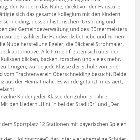
chtig, den Kindern das Nahe, direkt vor der Haustüre
äftigte sich das gesamte Kollegium mit den Kindern
erschneiding, dessen historischem Ursprung und
ben der Gemeindeverwaltung und des Bürgermeisters
ren wurden zahlreiche Handwerksbetriebe und Firmen
 die Nudelherstellung Egeler, die Bäckerei Strohmaier,
beck automotive. Alle Firmen freuten sich über den
 Kulissen blicken, backen, forschen und vieles mehr.
u bringen, wurde jede Klasse der Schule von einer
 vom Trachtenverein Oberschneiding besucht. Beide
z aus der Heimat nahe. Es wurde getanzt, musiziert,
elacht.
inzelne Kinder jeder Klasse den Zuhörern ihre
 Mit den Liedern „Hint`n bei der Stadltür“ und „Der
dem Sportplatz 12 Stationen mit bayerischen Spielen
t der „Hölldorfcrew“, darunter vier ehemalige Schüler