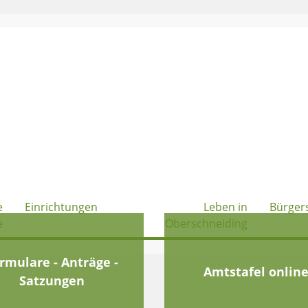
e
Einrichtungen
Leben in
Bürger
e
Oberschneiding
rmulare - Anträge -
Amtstafel onlin
Satzungen