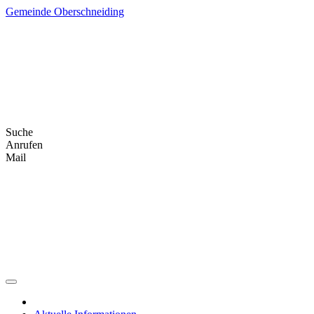
Skip
Gemeinde Oberschneiding
to
content
Suche
Anrufen
Mail