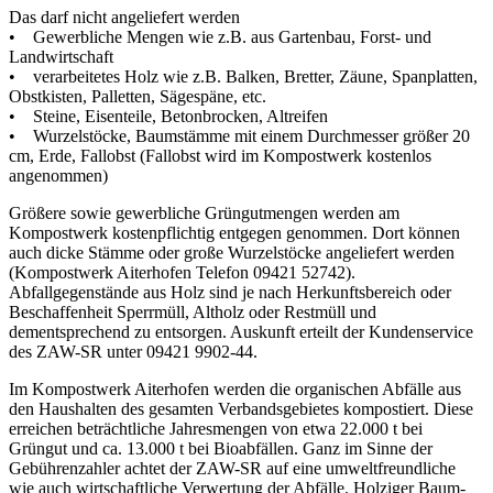
Das darf nicht angeliefert werden
• Gewerbliche Mengen wie z.B. aus Gartenbau, Forst- und
Landwirtschaft
• verarbeitetes Holz wie z.B. Balken, Bretter, Zäune, Spanplatten,
Obstkisten, Palletten, Sägespäne, etc.
• Steine, Eisenteile, Betonbrocken, Altreifen
• Wurzelstöcke, Baumstämme mit einem Durchmesser größer 20
cm, Erde, Fallobst (Fallobst wird im Kompostwerk kostenlos
angenommen)
Größere sowie gewerbliche Grüngutmengen werden am
Kompostwerk kostenpflichtig entgegen genommen. Dort können
auch dicke Stämme oder große Wurzelstöcke angeliefert werden
(Kompostwerk Aiterhofen Telefon 09421 52742).
Abfallgegenstände aus Holz sind je nach Herkunftsbereich oder
Beschaffenheit Sperrmüll, Altholz oder Restmüll und
dementsprechend zu entsorgen. Auskunft erteilt der Kundenservice
des ZAW-SR unter 09421 9902-44.
Im Kompostwerk Aiterhofen werden die organischen Abfälle aus
den Haushalten des gesamten Verbandsgebietes kompostiert. Diese
erreichen beträchtliche Jahresmengen von etwa 22.000 t bei
Grüngut und ca. 13.000 t bei Bioabfällen. Ganz im Sinne der
Gebührenzahler achtet der ZAW-SR auf eine umweltfreundliche
wie auch wirtschaftliche Verwertung der Abfälle. Holziger Baum-