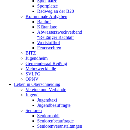
Spielplätze
Sportplätze
Radweg an der B20
Kommunale Aufgaben
Bauhof
Kläranlage
Abwasserzweckverband
“Reißinger Bachtal”
Wertstoffhof
Feuerwehren
BITZ
Jugendheim
Gemeindesaal Reißing
Mehrzweckhalle
SVLFG
ÖPNV
Leben in Oberschneiding
Vereine und Verbände
Jugend
Jugendtaxi
Jugendbeauftragte
Senioren
Seniormobil
Seniorenbeauftragte
Seniorenveranstaltungen