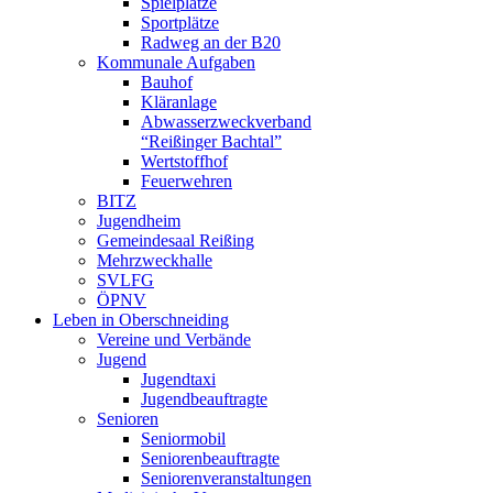
Spielplätze
Sportplätze
Radweg an der B20
Kommunale Aufgaben
Bauhof
Kläranlage
Abwasserzweckverband
“Reißinger Bachtal”
Wertstoffhof
Feuerwehren
BITZ
Jugendheim
Gemeindesaal Reißing
Mehrzweckhalle
SVLFG
ÖPNV
Leben in Oberschneiding
Vereine und Verbände
Jugend
Jugendtaxi
Jugendbeauftragte
Senioren
Seniormobil
Seniorenbeauftragte
Seniorenveranstaltungen