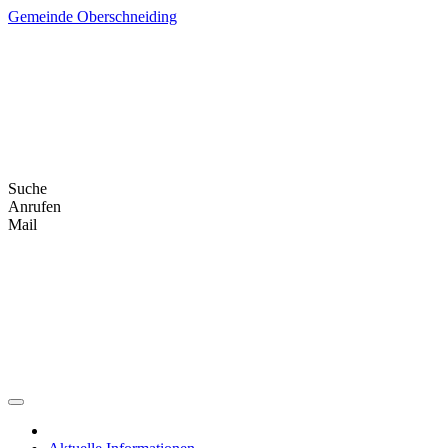
Skip
Gemeinde Oberschneiding
to
content
Suche
Anrufen
Mail