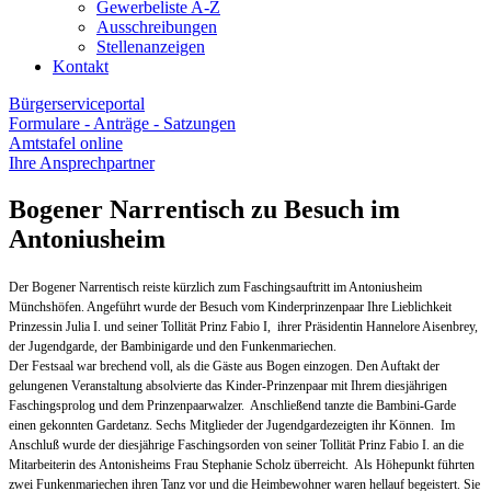
Gewerbeliste A-Z
Ausschreibungen
Stellenanzeigen
Kontakt
Bürgerserviceportal
Formulare - Anträge - Satzungen
Amtstafel online
Ihre Ansprechpartner
Bogener Narrentisch zu Besuch im
Antoniusheim
Der Bogener Narrentisch reiste kürzlich zum Faschingsauftritt im Antoniusheim
Münchshöfen. Angeführt wurde der Besuch vom Kinderprinzenpaar Ihre Lieblichkeit
Prinzessin Julia I. und seiner Tollität Prinz Fabio I, ihrer Präsidentin Hannelore Aisenbrey,
der Jugendgarde, der Bambinigarde und den Funkenmariechen.
Der Festsaal war brechend voll, als die Gäste aus Bogen einzogen. Den Auftakt der
gelungenen Veranstaltung absolvierte das Kinder-Prinzenpaar mit Ihrem diesjährigen
Faschingsprolog und dem Prinzenpaarwalzer. Anschließend tanzte die Bambini-Garde
einen gekonnten Gardetanz. Sechs Mitglieder der Jugendgardezeigten ihr Können. Im
Anschluß wurde der diesjährige Faschingsorden von seiner Tollität Prinz Fabio I. an die
Mitarbeiterin des Antonisheims Frau Stephanie Scholz überreicht. Als Höhepunkt führten
zwei Funkenmariechen ihren Tanz vor und die Heimbewohner waren hellauf begeistert. Sie