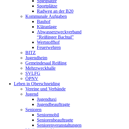
Spielplätze
Sportplätze
Radweg an der B20
Kommunale Aufgaben
Bauhof
Kläranlage
Abwasserzweckverband
“Reißinger Bachtal”
Wertstoffhof
Feuerwehren
BITZ
Jugendheim
Gemeindesaal Reißing
Mehrzweckhalle
SVLFG
ÖPNV
Leben in Oberschneiding
Vereine und Verbände
Jugend
Jugendtaxi
Jugendbeauftragte
Senioren
Seniormobil
Seniorenbeauftragte
Seniorenveranstaltungen