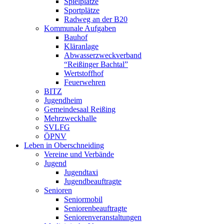
Spielplätze
Sportplätze
Radweg an der B20
Kommunale Aufgaben
Bauhof
Kläranlage
Abwasserzweckverband
“Reißinger Bachtal”
Wertstoffhof
Feuerwehren
BITZ
Jugendheim
Gemeindesaal Reißing
Mehrzweckhalle
SVLFG
ÖPNV
Leben in Oberschneiding
Vereine und Verbände
Jugend
Jugendtaxi
Jugendbeauftragte
Senioren
Seniormobil
Seniorenbeauftragte
Seniorenveranstaltungen