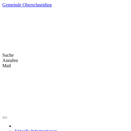
Skip
Gemeinde Oberschneiding
to
content
Suche
Anrufen
Mail