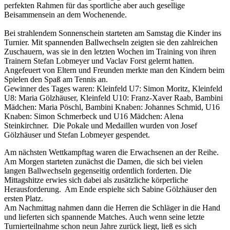
perfekten Rahmen für das sportliche aber auch gesellige
Beisammensein an dem Wochenende.
Bei strahlendem Sonnenschein starteten am Samstag die Kinder ins
Turnier. Mit spannenden Ballwechseln zeigten sie den zahlreichen
Zuschauern, was sie in den letzten Wochen im Training von ihren
Trainern Stefan Lobmeyer und Vaclav Forst gelernt hatten.
Angefeuert von Eltern und Freunden merkte man den Kindern beim
Spielen den Spaß am Tennis an.
Gewinner des Tages waren: Kleinfeld U7: Simon Moritz, Kleinfeld
U8: Maria Gölzhäuser, Kleinfeld U10: Franz-Xaver Raab, Bambini
Mädchen: Maria Pöschl, Bambini Knaben: Johannes Schmid, U16
Knaben: Simon Schmerbeck und U16 Mädchen: Alena
Steinkirchner. Die Pokale und Medaillen wurden von Josef
Gölzhäuser und Stefan Lobmeyer gespendet.
Am nächsten Wettkampftag waren die Erwachsenen an der Reihe.
Am Morgen starteten zunächst die Damen, die sich bei vielen
langen Ballwechseln gegenseitig ordentlich forderten. Die
Mittagshitze erwies sich dabei als zusätzliche körperliche
Herausforderung. Am Ende erspielte sich Sabine Gölzhäuser den
ersten Platz.
Am Nachmittag nahmen dann die Herren die Schläger in die Hand
und lieferten sich spannende Matches. Auch wenn seine letzte
Turnierteilnahme schon neun Jahre zurück liegt, ließ es sich