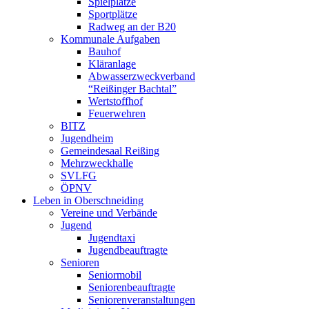
Spielplätze
Sportplätze
Radweg an der B20
Kommunale Aufgaben
Bauhof
Kläranlage
Abwasserzweckverband
“Reißinger Bachtal”
Wertstoffhof
Feuerwehren
BITZ
Jugendheim
Gemeindesaal Reißing
Mehrzweckhalle
SVLFG
ÖPNV
Leben in Oberschneiding
Vereine und Verbände
Jugend
Jugendtaxi
Jugendbeauftragte
Senioren
Seniormobil
Seniorenbeauftragte
Seniorenveranstaltungen