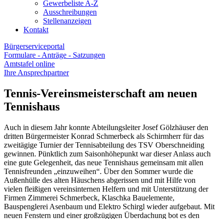
Gewerbeliste A-Z
Ausschreibungen
Stellenanzeigen
Kontakt
Bürgerserviceportal
Formulare - Anträge - Satzungen
Amtstafel online
Ihre Ansprechpartner
Tennis-Vereinsmeisterschaft am neuen
Tennishaus
Auch in diesem Jahr konnte Abteilungsleiter Josef Gölzhäuser den
dritten Bürgermeister Konrad Schmerbeck als Schirmherr für das
zweitägige Turnier der Tennisabteilung des TSV Oberschneiding
gewinnen. Pünktlich zum Saisonhöhepunkt war dieser Anlass auch
eine gute Gelegenheit, das neue Tennishaus gemeinsam mit allen
Tennisfreunden „einzuweihen“. Über den Sommer wurde die
Außenhülle des alten Häuschens abgerissen und mit Hilfe von
vielen fleißigen vereinsinternen Helfern und mit Unterstützung der
Firmen Zimmerei Schmerbeck, Klaschka Bauelemente,
Bauspenglerei Asenbaum und Elektro Schirgl wieder aufgebaut. Mit
neuen Fenstern und einer großzügigen Überdachung bot es den