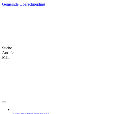
Skip
Gemeinde Oberschneiding
to
content
Suche
Anrufen
Mail