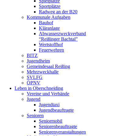
Spielplätze
Sportplätze
Radweg an der B20
Kommunale Aufgaben
Bauhof
Kläranlage
Abwasserzweckverband
“Reißinger Bachtal”
Wertstoffhof
Feuerwehren
BITZ
Jugendheim
Gemeindesaal Reißing
Mehrzweckhalle
SVLFG
ÖPNV
Leben in Oberschneiding
Vereine und Verbände
Jugend
Jugendtaxi
Jugendbeauftragte
Senioren
Seniormobil
Seniorenbeauftragte
Seniorenveranstaltungen