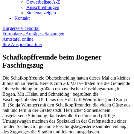
Gewerbeliste A-Z
Ausschreibungen
Stellenanzeigen
Kontakt
Bürgerserviceportal
Formulare - Anträge - Satzungen
Amtstafel online
Ihre Ansprechpartner
Schafkopffreunde beim Bogener
Faschingszug
Die Schafkopffreunde Oberschneiding hatten dieses Mal ein kleines
Jubiläum zu feiern. Bereits zum 20. Mal vertraten Sie die Gemeinde
Oberschneiding im größten ostbayerischen Faschingsumzug in
Bogen. Mit „Helau und Schneiding“ begrüßten die
Faschingshoheiten Uli I. aus der Höll (Uli Weinfurtner) und Sonja
II. (Sonja Wimmer) mit den Schafkopffreunden die vielen Gäste aus
nah und fern in der Grafenstadt. Herrlicher Sonnenschein,
ausgelassene Stimmung, fantasievolle Kostüme und pfiffige
Umzugswagen machten das Spektakel in der Grafenstadt zu einer
runden Sache. Gut gelaunte Faschingsbegeisterte säumten entlang
des Zugweges die Straßen und feierten ausgelassen.