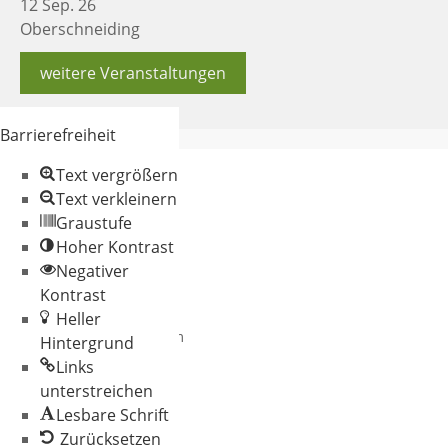
12 Sep. 26
Oberschneiding
weitere Veranstaltungen
Barrierefreiheit
Text vergrößern
Text verkleinern
Graustufe
Hoher Kontrast
Negativer
© 2026 Gemeinde
Kontrast
Oberschneiding
Heller
Datenschutz
Impressum
Hintergrund
Links
unterstreichen
Lesbare Schrift
Zurücksetzen