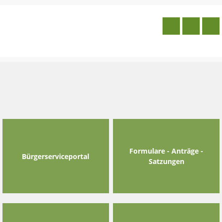
Skip
to
content
Formulare - Anträge -
Bürgerserviceportal
Satzungen