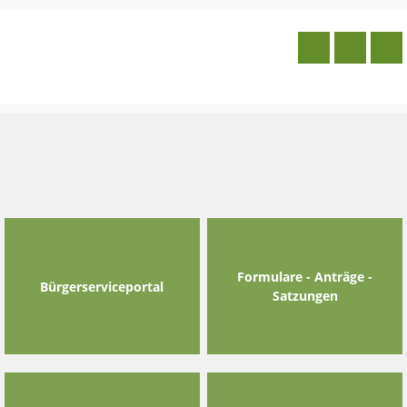
Skip
to
content
Formulare - Anträge -
Bürgerserviceportal
Satzungen