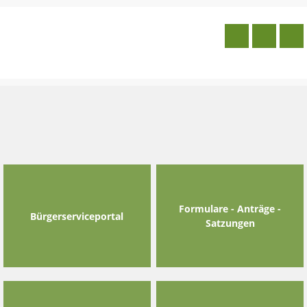
Skip
to
content
Formulare - Anträge -
Bürgerserviceportal
Satzungen