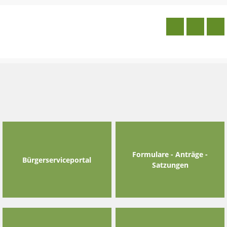
Skip
to
content
Formulare - Anträge -
Bürgerserviceportal
Satzungen