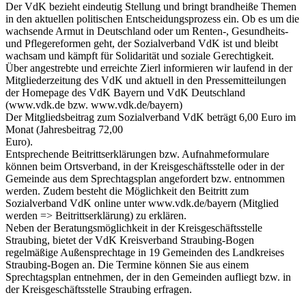
Der VdK bezieht eindeutig Stellung und bringt brandheiße Themen
in den aktuellen politischen Entscheidungsprozess ein. Ob es um die
wachsende Armut in Deutschland oder um Renten-, Gesundheits-
und Pflegereformen geht, der Sozialverband VdK ist und bleibt
wachsam und kämpft für Solidarität und soziale Gerechtigkeit.
Über angestrebte und erreichte Zierl informieren wir laufend in der
Mitgliederzeitung des VdK und aktuell in den Pressemitteilungen
der Homepage des VdK Bayern und VdK Deutschland
(www.vdk.de bzw. www.vdk.de/bayern)
Der Mitgliedsbeitrag zum Sozialverband VdK beträgt 6,00 Euro im
Monat (Jahresbeitrag 72,00
Euro).
Entsprechende Beitrittserklärungen bzw. Aufnahmeformulare
können beim Ortsverband, in der Kreisgeschäftsstelle oder in der
Gemeinde aus dem Sprechtagsplan angefordert bzw. entnommen
werden. Zudem besteht die Möglichkeit den Beitritt zum
Sozialverband VdK online unter www.vdk.de/bayern (Mitglied
werden => Beitrittserklärung) zu erklären.
Neben der Beratungsmöglichkeit in der Kreisgeschäftsstelle
Straubing, bietet der VdK Kreisverband Straubing-Bogen
regelmäßige Außensprechtage in 19 Gemeinden des Landkreises
Straubing-Bogen an. Die Termine können Sie aus einem
Sprechtagsplan entnehmen, der in den Gemeinden aufliegt bzw. in
der Kreisgeschäftsstelle Straubing erfragen.