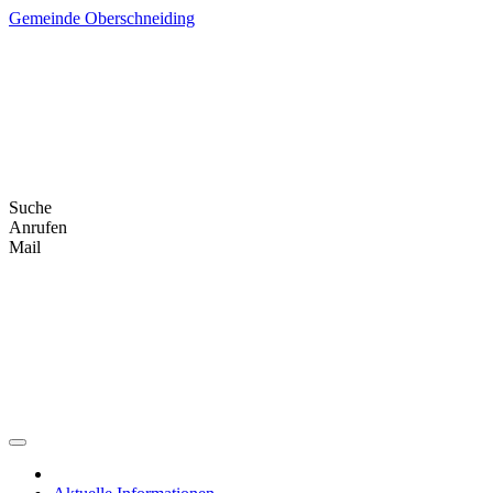
Skip
Gemeinde Oberschneiding
to
content
Suche
Anrufen
Mail