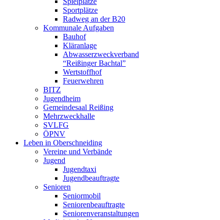
Spielplätze
Sportplätze
Radweg an der B20
Kommunale Aufgaben
Bauhof
Kläranlage
Abwasserzweckverband
“Reißinger Bachtal”
Wertstoffhof
Feuerwehren
BITZ
Jugendheim
Gemeindesaal Reißing
Mehrzweckhalle
SVLFG
ÖPNV
Leben in Oberschneiding
Vereine und Verbände
Jugend
Jugendtaxi
Jugendbeauftragte
Senioren
Seniormobil
Seniorenbeauftragte
Seniorenveranstaltungen