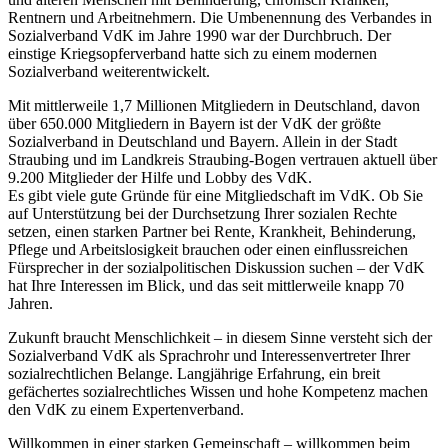
Rentnern und Arbeitnehmern. Die Umbenennung des Verbandes in
Sozialverband VdK im Jahre 1990 war der Durchbruch. Der
einstige Kriegsopferverband hatte sich zu einem modernen
Sozialverband weiterentwickelt.
Mit mittlerweile 1,7 Millionen Mitgliedern in Deutschland, davon
über 650.000 Mitgliedern in Bayern ist der VdK der größte
Sozialverband in Deutschland und Bayern. Allein in der Stadt
Straubing und im Landkreis Straubing-Bogen vertrauen aktuell über
9.200 Mitglieder der Hilfe und Lobby des VdK.
Es gibt viele gute Gründe für eine Mitgliedschaft im VdK. Ob Sie
auf Unterstützung bei der Durchsetzung Ihrer sozialen Rechte
setzen, einen starken Partner bei Rente, Krankheit, Behinderung,
Pflege und Arbeitslosigkeit brauchen oder einen einflussreichen
Fürsprecher in der sozialpolitischen Diskussion suchen – der VdK
hat Ihre Interessen im Blick, und das seit mittlerweile knapp 70
Jahren.
Zukunft braucht Menschlichkeit – in diesem Sinne versteht sich der
Sozialverband VdK als Sprachrohr und Interessenvertreter Ihrer
sozialrechtlichen Belange. Langjährige Erfahrung, ein breit
gefächertes sozialrechtliches Wissen und hohe Kompetenz machen
den VdK zu einem Expertenverband.
Willkommen in einer starken Gemeinschaft – willkommen beim