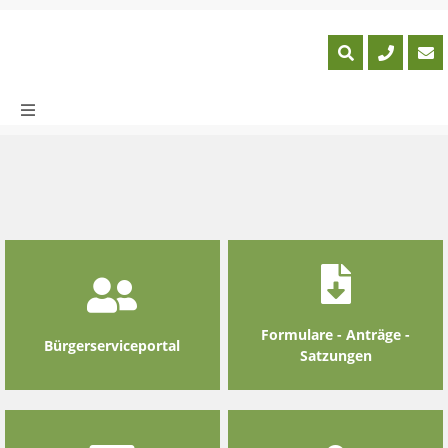
Skip
to
content
Formulare - Anträge -
Bürgerserviceportal
Satzungen